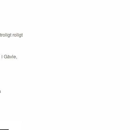
oligt roligt
 i Gävle,
a