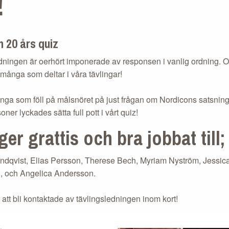
!
 20 års quiz
ningen är oerhört imponerade av responsen i vanlig ordning. Otr
å många som deltar i våra tävlingar!
nga som föll på målsnöret på just frågan om Nordicons satsning
ner lyckades sätta full pott i vårt quiz!
ger grattis och bra jobbat till
;
ndqvist, Elias Persson, Therese Bech, Myriam Nyström, Jessic
, och Angelica Andersson.
att bli kontaktade av tävlingsledningen inom kort!