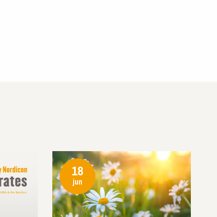
18
jun