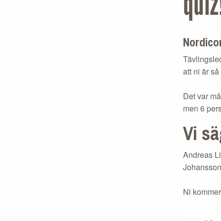
quiz
Nordicon
Tävlingsled
att ni är s
Det var må
men 6 perso
Vi sä
Andreas Li
Johansson
Ni kommer 