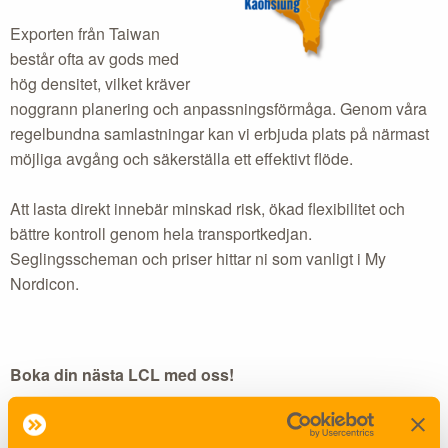
Exporten från Taiwan
består ofta av gods med
hög densitet, vilket kräver
noggrann planering och anpassningsförmåga. Genom våra
regelbundna samlastningar kan vi erbjuda plats på närmast
möjliga avgång och säkerställa ett effektivt flöde.
Att lasta direkt innebär minskad risk, ökad flexibilitet och
bättre kontroll genom hela transportkedjan.
Seglingsscheman och priser hittar ni som vanligt i My
Nordicon.
Boka din nästa LCL med oss!
Ge dina kunder bäst förutsättningar genom att boka din
direktservice med Nordicon – det självklara valet för ditt