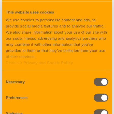
importflöde från Taiwan. Har du frågor eller vill veta mer?
Tveka inte att kontakta Tobbe, han hjälper gärna till!
This website uses cookies
We use cookies to personalise content and ads, to
provide social media features and to analyse our traffic.
We also share information about your use of our site with
our social media, advertising and analytics partners who
may combine it with other information that you’ve
Tobias
provided to them or that they’ve collected from your use
Nordfors
of their services.
Thielen
Read our
Privacy and Cookie Policy
Import
Operations
Consent
Necessary
Selection
Preferences
tobias.nordfors@nordic-on.com
Statistics