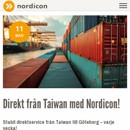
NEWS
/ DIREKT FRÅN TAIWAN MED NORDICON!
11
MAR
Direkt från Taiwan med Nordicon!
Stabil direktservice från Taiwan till Göteborg – varje
vecka!