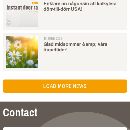
Enklare än någonsin att kalkylera
dörr-till-dörr USA!
18 JUNE 2026
Glad midsommar &amp; våra
öppettider!
LOAD MORE NEWS
Contact