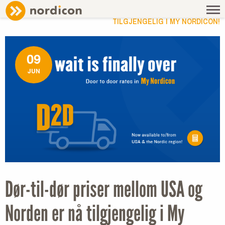
NEWS
/ DØR-TIL-DØR PRISER MELLOM USA OG NORDEN ER NÅ
TILGJENGELIG I MY NORDICON!
09
JUN
Dør-til-dør priser mellom USA og
Norden er nå tilgjengelig i My