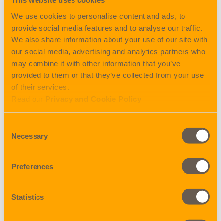
This website uses cookies
under
We use cookies to personalise content and ads, to
«Calculate &
provide social media features and to analyse our traffic.
Book» i My
We also share information about your use of our site with
Nordicon.
our social media, advertising and analytics partners who
may combine it with other information that you’ve
Skriv inn
provided to them or that they’ve collected from your use
postnummer sammen med de andre forsendelsesdetaljene,
of their services.
og beregn forsendelsen din mellom Norge og USA. Du vil
Read our
Privacy and Cookie Policy
umiddelbart få pris og leveringstid, dør-til-dør.
Consent
Når tilbudet ditt er klart, kan du enkelt lagre det i My Quotes,
Necessary
Selection
eksportere det til Excel eller sende det direkte til innboksen
din.
Preferences
Statistics