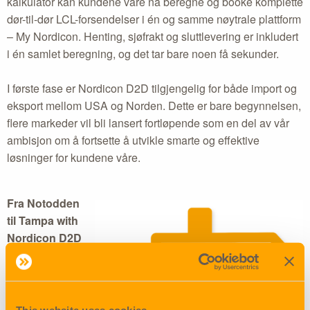
kalkulator kan kundene våre nå beregne og booke komplette
dør-til-dør LCL-forsendelser i én og samme nøytrale plattform
– My Nordicon. Henting, sjøfrakt og sluttlevering er inkludert
i én samlet beregning, og det tar bare noen få sekunder.
I første fase er Nordicon D2D tilgjengelig for både import og
eksport mellom USA og Norden. Dette er bare begynnelsen,
flere markeder vil bli lansert fortløpende som en del av vår
ambisjon om å fortsette å utvikle smarte og effektive
løsninger for kundene våre.
Fra Notodden
til Tampa with
Nordicon D2D
Du finner D2D
direkte på
forsiden og