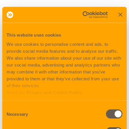
Tjek opdaterede schedules
Tjek opdaterede schedules og hvornår de sidste frister er for
at du kan få dit gods med inden Golden Week.
This website uses cookies
De fleste vognmænd stopper med at køre et par dage før,
dvs. du skal være i god tid, hvis du skal have hentet gods
We use cookies to personalise content and ads, to
inden GW.
provide social media features and to analyse our traffic.
We also share information about your use of our site with
Tjek alle datoer herunder, og book, så vi kan få det med
our social media, advertising and analytics partners who
hurtigst muligt.
may combine it with other information that you’ve
provided to them or that they’ve collected from your use
SCHEDULES, tjek
of their services.
her:
https://www.ecuworldwide.com/sailing
Read our
Privacy and Cookie Policy
Hvor er mit gods?
Consent
Necessary
Selection
Når du så har været så heldig (eller hurtig) at dit gods nåede
med, så kan du tjekke trackingen på nedenstående link.