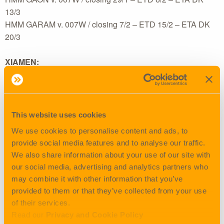
13/3
HMM GARAM v. 007W / closing 7/2 – ETD 15/2 – ETA DK
20/3
XIAMEN:
MAERSK EDINBURGH v. 307N / closing 13/2 – ETD 20/2 –
ETA DK 20/3
NINGBO:
This website uses cookies
MSC NELA v. FL306W / closing 2/2 – ETD 9/2 – ETA DK
We use cookies to personalise content and ads, to
17/3
provide social media features and to analyse our traffic.
We also share information about your use of our site with
SHANGHAI:
our social media, advertising and analytics partners who
MORTEN MAERSK v. 304W / closing 30/1 – ETD 4/2 – ETA
may combine it with other information that you’ve
DK 13/3
provided to them or that they’ve collected from your use
MARIBO MAERSK v. 305W / closing 4/2 – ETD 9/2 – ETA
of their services.
DK 19/3
Read our
Privacy and Cookie Policy