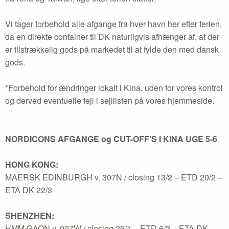
Vi tager forbehold alle afgange fra hver havn her efter ferien,
da en direkte container til DK naturligvis afhænger af, at der
er tilstrækkelig gods på markedet til at fylde den med dansk
gods.
*Forbehold for ændringer lokalt i Kina, uden for vores kontrol
og derved eventuelle fejl i sejllisten på vores hjemmeside.
NORDICONS AFGANGE og CUT-OFF’S I KINA UGE 5-6
HONG KONG:
MAERSK EDINBURGH v. 307N / closing 13/2 – ETD 20/2 –
ETA DK 22/3
SHENZHEN:
HMM GAON v. 007W / closing 29/1 – ETD 6/2 – ETA DK