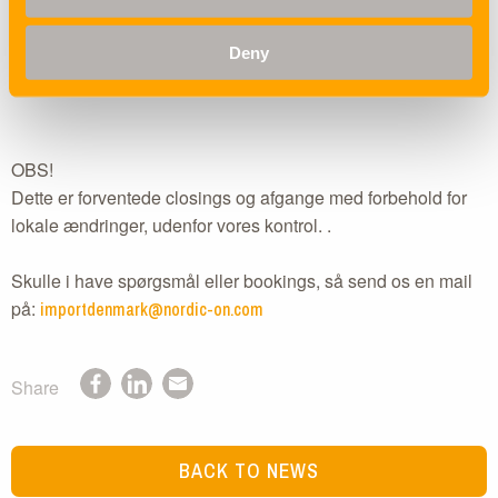
HMM GAON v. 007W / closing 17/1 – ETD 3/2 – ETA DK
13/3
Deny
HMM GARAM v. 007W / closing 8/2 – ETD 17/2 – ETA DK
27/3
OBS!
Dette er forventede closings og afgange med forbehold for
lokale ændringer, udenfor vores kontrol. .
Skulle i have spørgsmål eller bookings, så send os en mail
på:
importdenmark@nordic-on.com
Share
BACK TO NEWS