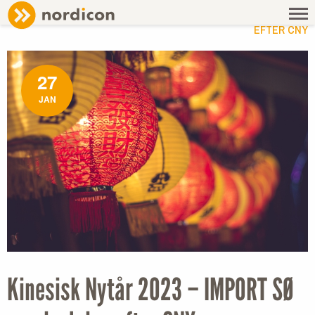
NEWS
/ KINESISK NYTÅR 2023 – IMPORT SØ – SCHEDULES
EFTER CNY
27
JAN
Kinesisk Nytår 2023 – IMPORT SØ