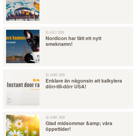
01 JULY 2026
Nordicon har fått ett nytt
smeknamn!
23 JUNE 2026
Enklare än någonsin att kalkylera
dörr-till-dörr USA!
18 JUNE 2026
Glad midsommar &amp; våra
öppettider!