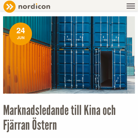
NEWS
/ MARKNADSLEDANDE TILL KINA OCH FJÄRRAN ÖSTERN
24
JUN
Marknadsledande till Kina och
Fjärran Östern