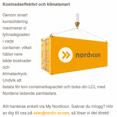
Kostnadseffektivt och klimatsmart
Genom smart
konsolidering
maximerar vi
fyllnadsgraden
i varje
container, vilket
håller nere
både kostnader
och
klimatavtryck.
Undvik att
betala för tom containerkapacitet och boka din LCL med
Nordens ledande samlastare.
Allt hanteras enkelt via My Nordicon. Saknar du inlogg? Hör
av dig till oss på
, så löser vi det direkt!
sales@nordic-on.com