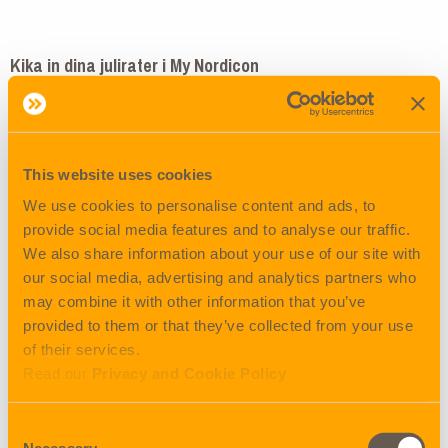
Kika in dina julirater i My Nordicon
Redan idag finns det uppdaterade priser för juli månad i My
Nordicon, där utvalda hamnar i Asien har extra
konkurrenskraftiga priser, väl värda ett besök! In och
kalkylera och boka din nästa sändning redan idag.
This website uses cookies
We use cookies to personalise content and ads, to
Vill du veta mer – hör av dig till Marcus eller Sandra, de har
provide social media features and to analyse our traffic.
stenkoll på våra Asien trader!
We also share information about your use of our site with
our social media, advertising and analytics partners who
may combine it with other information that you’ve
provided to them or that they’ve collected from your use
of their services.
Read our
Privacy and Cookie Policy
Marcus
Consent
Andersson