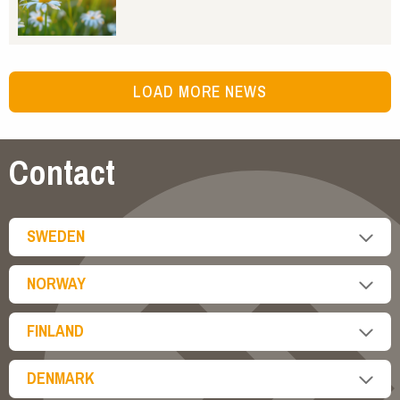
LOAD MORE NEWS
Contact
SWEDEN
NORWAY
FINLAND
DENMARK