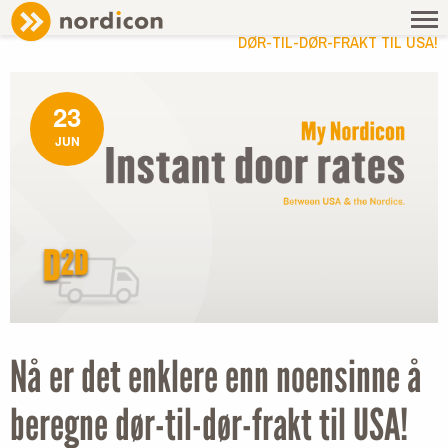
NEWS
/ NÅ ER DET ENKLERE ENN NOENSINNE Å BEREGNE
DØR-TIL-DØR-FRAKT TIL USA!
23
JUN
Nå er det enklere enn noensinne å
beregne dør-til-dør-frakt til USA!