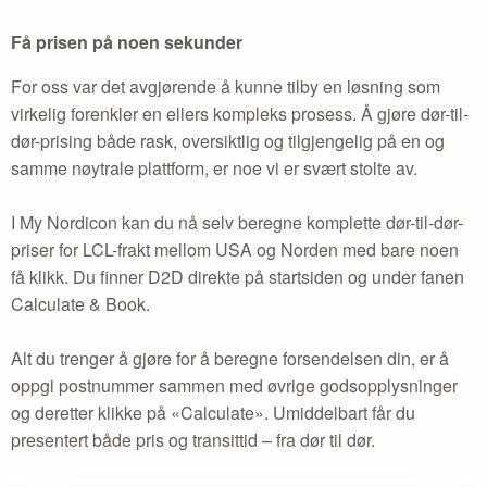
Få prisen på noen sekunder
For oss var det avgjørende å kunne tilby en løsning som
virkelig forenkler en ellers kompleks prosess. Å gjøre dør-til-
dør-prising både rask, oversiktlig og tilgjengelig på en og
samme nøytrale plattform, er noe vi er svært stolte av.
I My Nordicon kan du nå selv beregne komplette dør-til-dør-
priser for LCL-frakt mellom USA og Norden med bare noen
få klikk. Du finner D2D direkte på startsiden og under fanen
Calculate & Book.
Alt du trenger å gjøre for å beregne forsendelsen din, er å
oppgi postnummer sammen med øvrige godsopplysninger
og deretter klikke på «Calculate». Umiddelbart får du
presentert både pris og transittid – fra dør til dør.