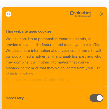
This website uses cookies
We use cookies to personalise content and ads, to
provide social media features and to analyse our traffic.
We also share information about your use of our site with
our social media, advertising and analytics partners who
may combine it with other information that you’ve
provided to them or that they’ve collected from your use
Når kalkylen er
of their services.
ferdig, kan du
Read our
Privacy and Cookie Policy
enkelt velge å
lagre tilbudet i
Consent
My Quotes,
Necessary
Selection
eksportere det
til Excel eller