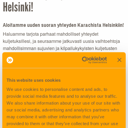
Helsinki!
Aloitamme uuden suoran yhteyden Karachista Helsinkiin!
Haluamme tarjota parhaat mahdolliset yhteydet
kuljetuksillesi, ja seuraamme jatkuvasti uusia vaihtoehtoja
mahdollisimman sujuvien ja kilpailukykyisten kuljetusten
järjestämiseksi. Oletkin ehkä jo
huomannut, että
LinkedInistä
olemme aloittamassa uutta suoraa yhteyttä Karachista
Helsinkiin. Karachin kautta saamme reititettyä myös muita
Pakistanin lähtöpaikkoja: Lahore, Sialkot ja Islamabad.
This website uses cookies
Kuljetusaika Karachista Helsinkiin on noin 45 päivää.
We use cookies to personalise content and ads, to
Ensimmäinen lähtö on jo 21.09.2025! Lähtöjen aikataulut on
provide social media features and to analyse our traffic.
jo päivitetty nettisivuillemme.
We also share information about your use of our site with
our social media, advertising and analytics partners who
may combine it with other information that you’ve
Karachin edustajan yhteystiedot:
provided to them or that they’ve collected from your use