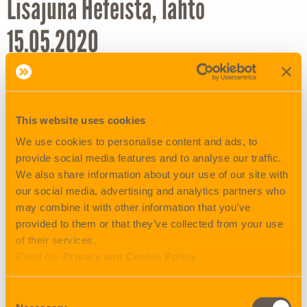
Lisäjuna Hefeistä, lähtö
15.05.2020
Lisäjuna Hefeistä 15.05.2020
Junaliikenteen kysyntä on yllättänyt positiivisesti meidät
This website uses cookies
kaikki ja olemmekin saaneet lisälähdön15.05.2020 Hefeistä
We use cookies to personalise content and ads, to
(closing 11.05.2020 Hefei). Edellisen viikon LCL-lähtömme
provide social media features and to analyse our traffic.
01.05.2020 on jo miltei täyteen buukattu, mutta vielä
We also share information about your use of our site with
sinnekin mahtuu kappaletavaraa mukaan. Kuljetusaika
our social media, advertising and analytics partners who
Hefei – Helsinki on vain noin 14 päivää! Laskuristamme
may combine it with other information that you’ve
löydät hinnat ja aikataulut kaikkialta Kiinasta nopeasti ja
provided to them or that they’ve collected from your use
helposti.
of their services.
Read our
Privacy and Cookie Policy
Älä unohda vientijunaa!
Viennin LCL-junalähtöön Helsingistä 01.05.2020 (closing
Consent