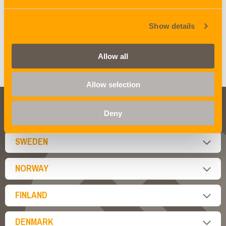
Show details
Allow all
LOAD MORE NEWS
Allow selection
Contact
Deny
SWEDEN
NORWAY
FINLAND
DENMARK