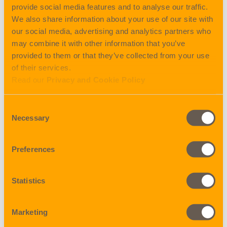
kautta kulkevat reititykset
PSS USD 16,- / W/M
provide social media features and to analyse our traffic.
Intia, Lähi-Itä ja Colombon kautta kulkevat reititykset
PSS
We also share information about your use of our site with
USD 14,- / W/M
our social media, advertising and analytics partners who
may combine it with other information that you’ve
PSS-lisäkulut tulevat voimaan 01.12.2020.
provided to them or that they’ve collected from your use
of their services.
Olethan yhteydessä meihin mikäli sinulla on kysyttävää!
Read our
Privacy and Cookie Policy
Consent
Share
Necessary
Selection
Preferences
BACK TO NEWS
Statistics
Marketing