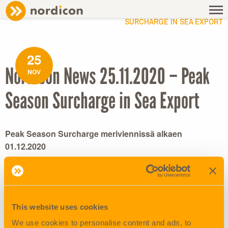
NEWS
/ NORDICON NEWS 25.11.2020 – PEAK SEASON
SURCHARGE IN SEA EXPORT
25
Nordicon News 25.11.2020 – Peak
NOV
Season Surcharge in Sea Export
Peak Season Surcharge meriviennissä alkaen
01.12.2020
Varustamoiden joulukuun alusta alkavien korotettujen
rahtihintojen johdosta tulemme nostamaan toistaiseksi
meriviennin Peak season surcharge-kulua seuraavasti:
This website uses cookies
Kaukoitä, Kiina, Australia ja Uusi-Seelanti sekä Singaporen
We use cookies to personalise content and ads, to