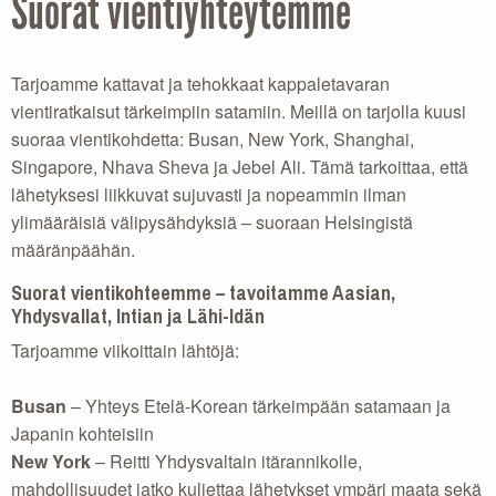
Suorat vientiyhteytemme
Tarjoamme kattavat ja tehokkaat kappaletavaran
vientiratkaisut tärkeimpiin satamiin. Meillä on tarjolla kuusi
suoraa vientikohdetta: Busan, New York, Shanghai,
Singapore, Nhava Sheva ja Jebel Ali. Tämä tarkoittaa, että
lähetyksesi liikkuvat sujuvasti ja nopeammin ilman
ylimääräisiä välipysähdyksiä – suoraan Helsingistä
määränpäähän.
Suorat vientikohteemme – tavoitamme Aasian,
Yhdysvallat, Intian ja Lähi-Idän
Tarjoamme viikoittain lähtöjä:
Busan
– Yhteys Etelä-Korean tärkeimpään satamaan ja
Japanin kohteisiin
New York
– Reitti Yhdysvaltain itärannikolle,
mahdollisuudet jatko kuljettaa lähetykset ympäri maata sekä