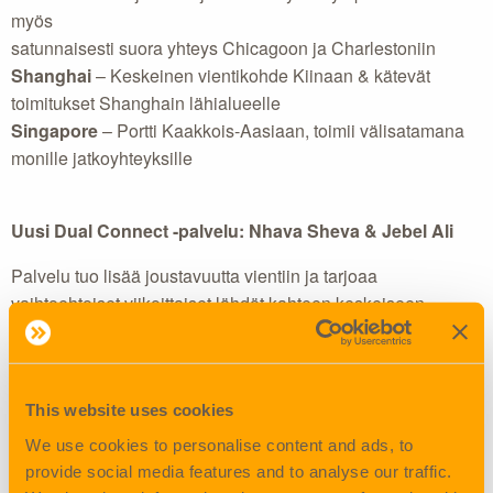
myös
satunnaisesti suora yhteys Chicagoon ja Charlestoniin
Shanghai
– Keskeinen vientikohde Kiinaan & kätevät
toimitukset Shanghain lähialueelle
Singapore
– Portti Kaakkois-Aasiaan, toimii välisatamana
monille jatkoyhteyksille
Uusi Dual Connect -palvelu: Nhava Sheva & Jebel Ali
Palvelu tuo lisää joustavuutta vientiin ja tarjoaa
vaihtoehtoiset viikoittaiset lähdöt kahteen keskeiseen
kohteeseen:
Nhava Sheva
– Intian suurin ja vilkkain satama, portti Intian
This website uses cookies
markkinoille
Jebel Ali
– Lähi-Idän joustava logistiikan keskittymä
We use cookies to personalise content and ads, to
provide social media features and to analyse our traffic.