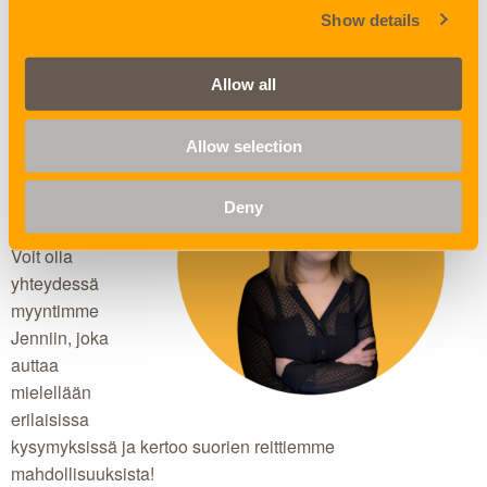
Show details
Allow all
Allow selection
Haluatko
lisätietoa tai
Deny
tarjouksen?
Voit olla
yhteydessä
myyntimme
Jenniin, joka
auttaa
mielellään
erilaisissa
kysymyksissä ja kertoo suorien reittiemme
mahdollisuuksista!