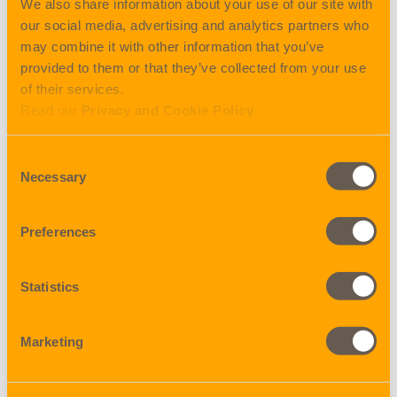
Dual Connect palvelun avulla voimme tarjota myös laajat
We also share information about your use of our site with
yhteydet Intian ja UAE:n sisämaan kohteisiin
our social media, advertising and analytics partners who
may combine it with other information that you’ve
provided to them or that they’ve collected from your use
of their services.
Read our
Privacy and Cookie Policy
Buukkaukset
Consent
Buukkaa
Necessary
Selection
suoraan
MyNordiconista
Preferences
tai ole
yhteydessä
Statistics
sähköpostitse
vientitiimiimme.
Marketing
exportfinland@nordic-on.com