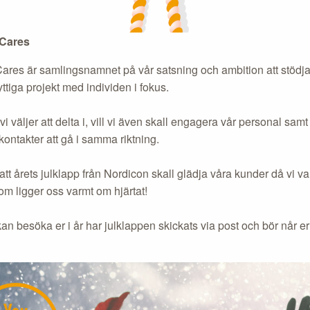
Cares
ares är samlingsnamnet på vår satsning och ambition att stödja
tiga projekt med individen i fokus.
vi väljer att delta i, vill vi även skall engagera vår personal sa
kontakter att gå i samma riktning.
tt årets julklapp från Nordicon skall glädja våra kunder då vi val
om ligger oss varmt om hjärtat!
kan besöka er i år har julklappen skickats via post och bör når e