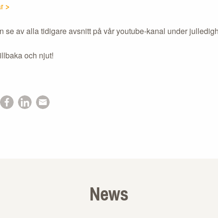
r >
 se av alla tidigare avsnitt på vår youtube-kanal under julledig
illbaka och njut!
News