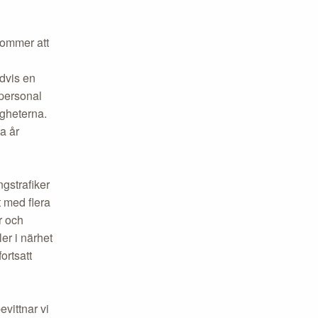
 kommer att
dvis en
 personal
gheterna.
a år
ngstrafiker
t med flera
r och
er i närhet
ortsatt
vittnar vi