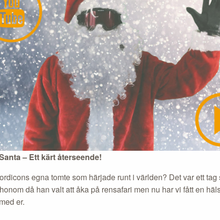
anta – Ett kärt återseende!
ordicons egna tomte som härjade runt i världen? Det var ett tag
 honom då han valt att åka på rensafari men nu har vi fått en hä
 med er.