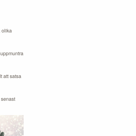
 olika
mt uppmuntra
t att satsa
r senast