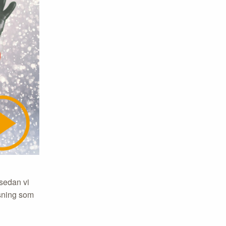
 sedan vi
lsning som