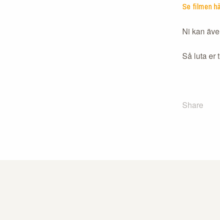
Se filmen hä
Ni kan även
Så luta er t
Share