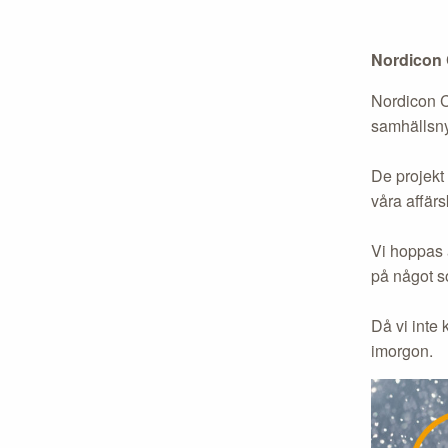
Nordicon 
Nordicon C
samhällsnyt
De projekt 
våra affärs
Vi hoppas a
på något s
Då vi inte 
imorgon.