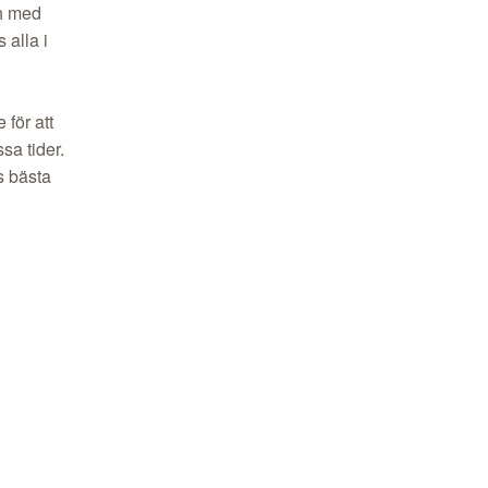
ch med
 alla i
för att
sa tider.
s bästa