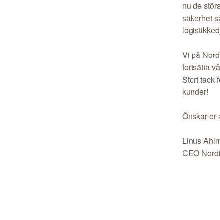
nu de stör
säkerhet så
logistikked
Vi på Nord
fortsätta v
Stort tack 
kunder!
Önskar er al
Linus Ahl
CEO Nordi