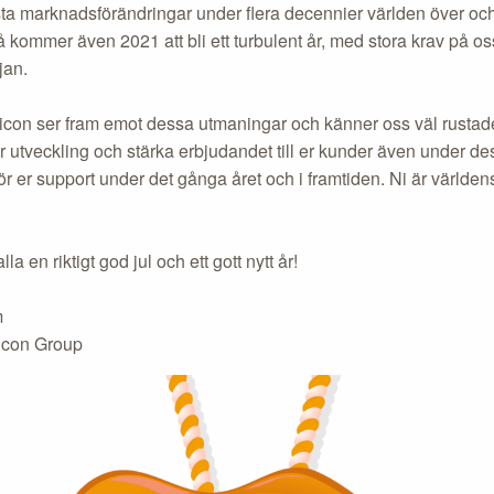
sta marknadsförändringar under flera decennier världen över o
 kommer även 2021 att bli ett turbulent år, med stora krav på oss
jan.
icon ser fram emot dessa utmaningar och känner oss väl rustade 
år utveckling och stärka erbjudandet till er kunder även under des
för er support under det gånga året och i framtiden. Ni är världen
la en riktigt god jul och ett gott nytt år!
m
con Group