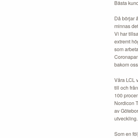
Bästa kund
Då börjar å
minnas det 
Vi har til
extremt hög
som arbeta
Coronapande
bakom oss
Våra LCL vo
till och fr
100 procent
Nordicon Te
av Göteborg
utveckling.
Som en föl