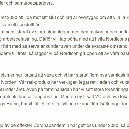
er och samarbetspartners,
ret 2020 att lida mot sitt slut och jag är övertygad om att vi alla
som ett speciellt år.
lsammans klarat av stora utmaningar med hemmakontor och perio
 arbetsbelastning. Därför vill jag börja med att hylla Nordicons
r hårt med att serva er kunder även under de svåraste omständi
mi till trots, så lägger vi på Nordicon-gruppen ett av våra bäst
.
lymer har fortsatt att växa och vi har startat flera nya samlastni
ån Norden. Vår rail-produkt har verkligen legat rätt i tiden och vuxi
 under året. Även på terminalsidan har vi sett stora förändringa
rminals har sett dagens ljus. Med en ny tilsatt VD och nya lokal
s Hamn, har vi fått ett otroligt lyft och skapat förutsättningar för f
jd av de effekter Coronapandemin har gett oss under 2020, så be