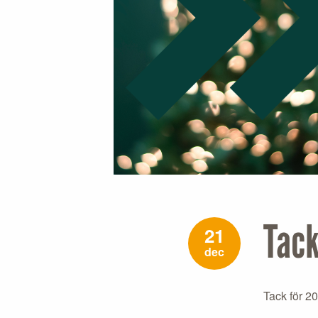
Tack
21
dec
Tack för 2